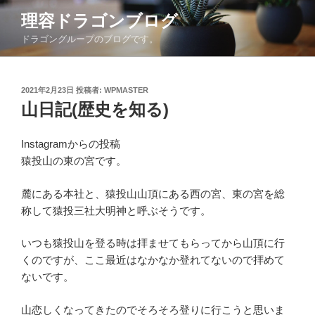
コ
理容ドラゴンブログ
ン
ドラゴングループのブログです。
テ
ン
ツ
投
2021年2月23日
投稿者:
WPMASTER
へ
稿
山日記(歴史を知る)
ス
日:
キ
ッ
Instagramからの投稿
プ
猿投山の東の宮です。
麓にある本社と、猿投山山頂にある西の宮、東の宮を総
称して猿投三社大明神と呼ぶそうです。
いつも猿投山を登る時は拝ませてもらってから山頂に行
くのですが、ここ最近はなかなか登れてないので拝めて
ないです。
山恋しくなってきたのでそろそろ登りに行こうと思いま