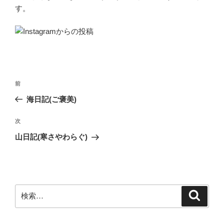
す。
投
前
前
稿
の
海日記(ご褒美)
ナ
投
ビ
稿
次
次
ゲ
の
山日記(寒さやわらぐ)
投
ー
稿
シ
ョ
ン
検
検
索
索: