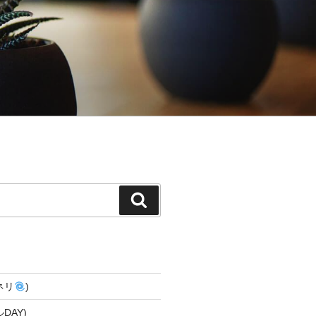
検
索
ネリ
)
DAY)