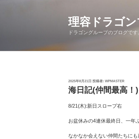
コ
ン
テ
理容ドラゴン
ン
ドラゴングループのブログです
ツ
へ
ス
キ
ッ
プ
投
2025年8月21日
投稿者:
WPMASTER
稿
海日記(仲間最高！)
日:
8/21(木):新日スロープ右
お盆休みの4連休最終日、一年
なかなか会えない仲間たちにも