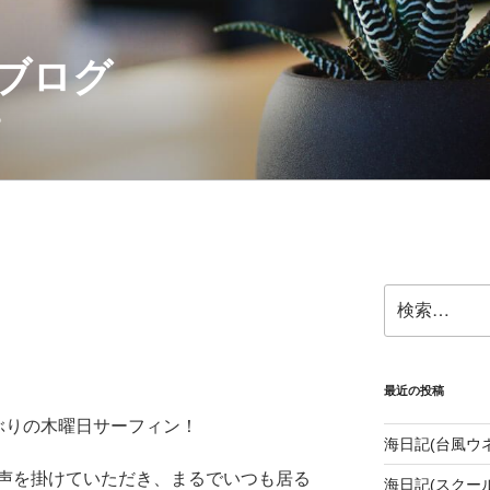
ブログ
。
検
索:
最近の投稿
ぶりの木曜日サーフィン！
海日記(台風ウ
声を掛けていただき、まるでいつも居る
海日記(スクール