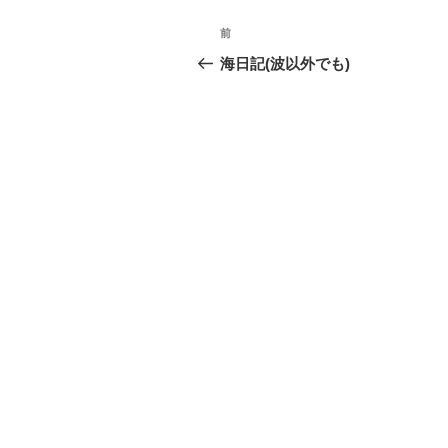
投
前
前
稿
の
海日記(波以外でも)
投
ナ
稿
ビ
ゲ
ー
シ
ョ
ン