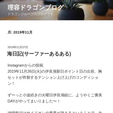
コ
理容ドラゴンブログ
ン
ドラゴングループのブログです。
テ
ン
ツ
月:
2019年11月
へ
ス
キ
投
2019年11月27日
ッ
稿
海日記(サーファーあるある)
日:
プ
Instagramからの投稿
2019年11月26日(火)の伊良湖新日ポイント日の出前、胸
セットが炸裂するテンション上げ上げのコンディショ
ン！
ずーっと小波続きの火曜日伊良湖組に、ようやくご褒美
DAYがやってまいりました〜！
波情報ではサイドオンの東風が強まるということで、大