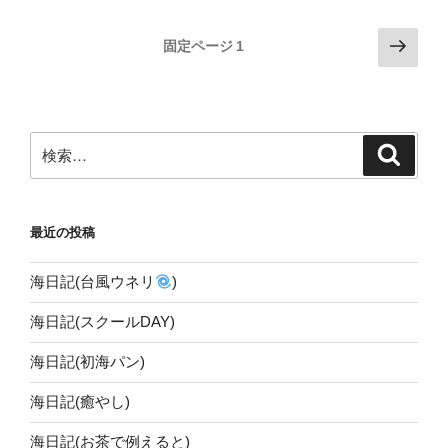
投
次
固定ページ
1
の
稿
ペ
の
ー
ペ
ジ
検
検
ー
索
索:
ジ
送
最近の投稿
り
海日記(台風ウネリ
)
海日記(スクールDAY)
海日記(初海パン)
海日記(癒やし)
海日記(お茶で例えると)