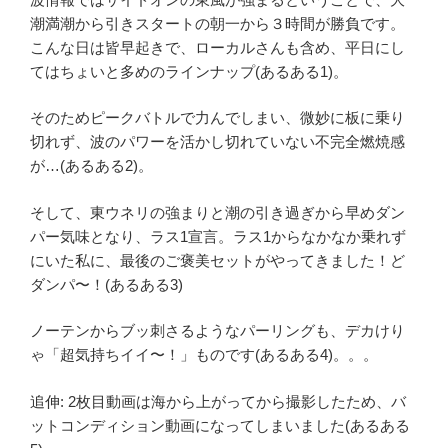
潮満潮から引きスタートの朝一から３時間が勝負です。
こんな日は皆早起きで、ローカルさんも含め、平日にし
てはちょいと多めのラインナップ(あるある1)。
そのためピークバトルで力んでしまい、微妙に板に乗り
切れず、波のパワーを活かし切れていない不完全燃焼感
が…(あるある2)。
そして、東ウネリの強まりと潮の引き過ぎから早めダン
パー気味となり、ラス1宣言。ラス1からなかなか乗れず
にいた私に、最後のご褒美セットがやってきました！ど
ダンパ〜！(あるある3)
ノーテンからブッ刺さるようなパーリングも、デカけり
ゃ「超気持ちイイ〜！」ものです(あるある4)。。。
追伸: 2枚目動画は海から上がってから撮影したため、バ
ットコンディション動画になってしまいました(あるある