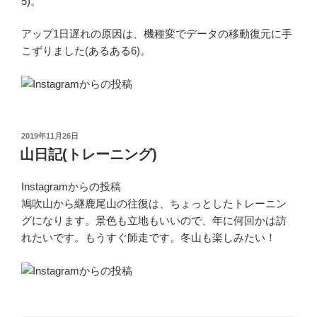
5)。
アップ1日遅れの原因は、機種変でデータの移動復元に手
こずりました(あるある6)。
投
2019年11月26日
稿
山日記(トレーニング)
日:
Instagramからの投稿
鳩吹山から継鹿尾山の往復は、ちょっとしたトレーニン
グになります。景色も立地もいいので、年に何回かは訪
れたいです。もうすぐ師走です。冬山も楽しみたい！