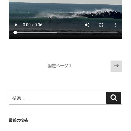
投
次
固定ページ
1
の
稿
ペ
の
ー
ペ
ジ
検
検
ー
索
索:
ジ
送
最近の投稿
り