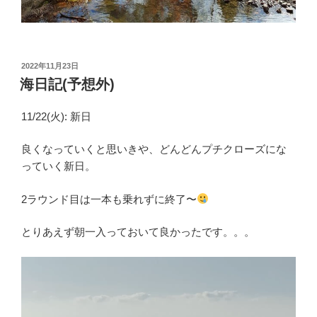
投
2022年11月23日
稿
海日記(予想外)
日:
11/22(火): 新日
良くなっていくと思いきや、どんどんプチクローズにな
っていく新日。
2ラウンド目は一本も乗れずに終了〜
とりあえず朝一入っておいて良かったです。。。