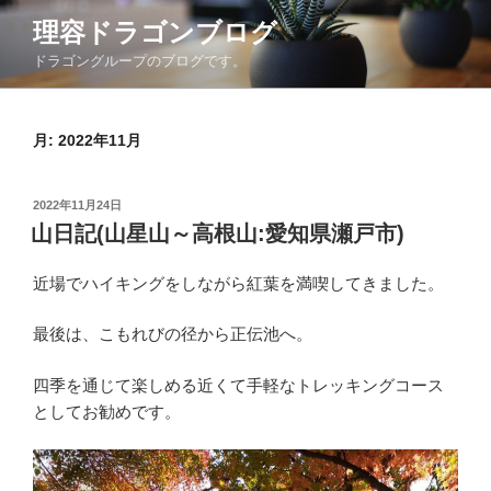
コ
理容ドラゴンブログ
ン
ドラゴングループのブログです。
テ
ン
ツ
月:
2022年11月
へ
ス
キ
投
2022年11月24日
ッ
稿
山日記(山星山～高根山:愛知県瀬戸市)
日:
プ
近場でハイキングをしながら紅葉を満喫してきました。
最後は、こもれびの径から正伝池へ。
四季を通じて楽しめる近くて手軽なトレッキングコース
としてお勧めです。