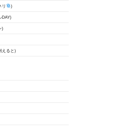
ネリ
)
DAY)
)
例えると)