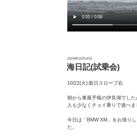
投
2024年10月22日
稿
海日記(試乗会)
日:
10/22(火):新日スロープ右
朝から東風予報の伊良湖でした
人も少なくチョイ乗りで遊べま
今日は「BMW XM」をお借り
た。