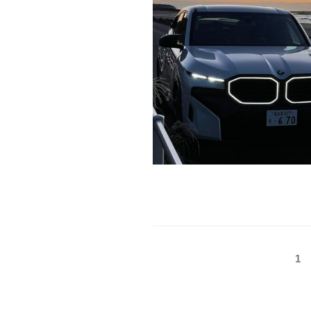
投
固
1
定
稿
ペ
の
ー