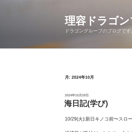
コ
ン
テ
理容ドラゴン
ン
ドラゴングループのブログです
ツ
へ
ス
キ
ッ
プ
月:
2024年10月
投
2024年10月29日
稿
海日記(学び)
日:
10/29(火):新日キノコ前〜スロ