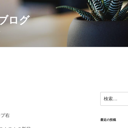
ブログ
。
検
索:
ープ右
最近の投稿