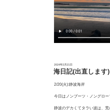
投
2024年2月21日
稿
海日記(出直します)
日:
2/20(火):静波海岸
今日はノンブーツ・ノングロー
静波のデカくてタラい波は、荒