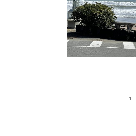
投
固
1
定
稿
ペ
の
ー
ジ
ペ