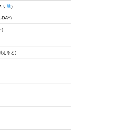
ネリ
)
DAY)
)
例えると)