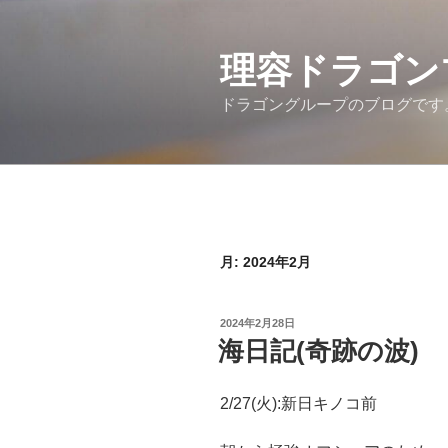
コ
ン
テ
理容ドラゴン
ン
ドラゴングループのブログです
ツ
へ
ス
キ
ッ
プ
月:
2024年2月
投
2024年2月28日
稿
海日記(奇跡の波)
日:
2/27(火):新日キノコ前